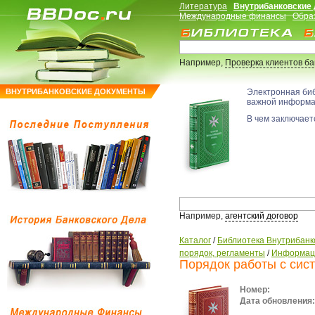
Литература
Внутрибанковские
Международные финансы
Обра
Например,
Проверка клиентов б
ВНУТРИБАНКОВСКИЕ ДОКУМЕНТЫ
Электронная би
важной информ
В чем заключаетс
Например,
агентский договор
Каталог
/
Библиотека Внутрибанк
порядок, регламенты
/
Информаци
Порядок работы с сис
Номер:
Дата обновления: