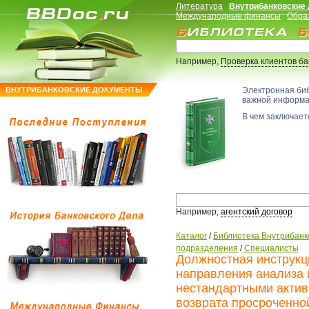
Литература
Внутрибанковские
Международные финансы
Обра
Например,
Проверка клиентов б
ВНУТРИБАНКОВСКИЕ ДОКУМЕНТЫ
Электронная би
важной информ
В чем заключаетс
Например,
агентский договор
Каталог
/
Библиотека Внутрибанк
подразделения
/
Специалисты
Должностная инструкц
направления анализа и
нестандартными актив
возврата просроченно