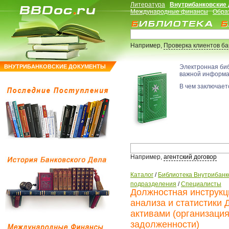
Литература
Внутрибанковские
Международные финансы
Обра
Например,
Проверка клиентов б
ВНУТРИБАНКОВСКИЕ ДОКУМЕНТЫ
Электронная би
важной информ
В чем заключаетс
Например,
агентский договор
Каталог
/
Библиотека Внутрибанк
подразделения
/
Специалисты
Должностная инструкц
анализа и статистики 
активами (организаци
задолженности)