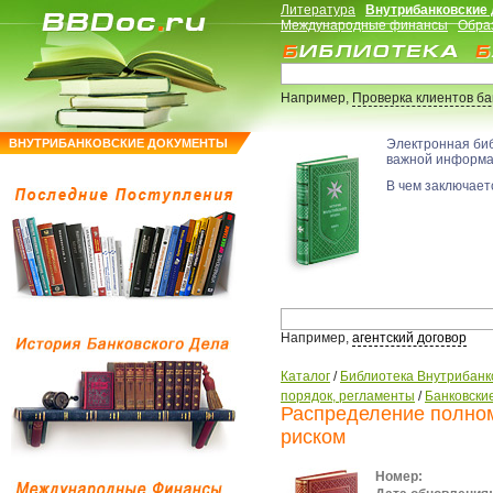
Литература
Внутрибанковские
Международные финансы
Обра
Например,
Проверка клиентов б
ВНУТРИБАНКОВСКИЕ ДОКУМЕНТЫ
Электронная би
важной информ
В чем заключаетс
Например,
агентский договор
Каталог
/
Библиотека Внутрибанк
порядок, регламенты
/
Банковские
Распределение полном
риском
Номер: