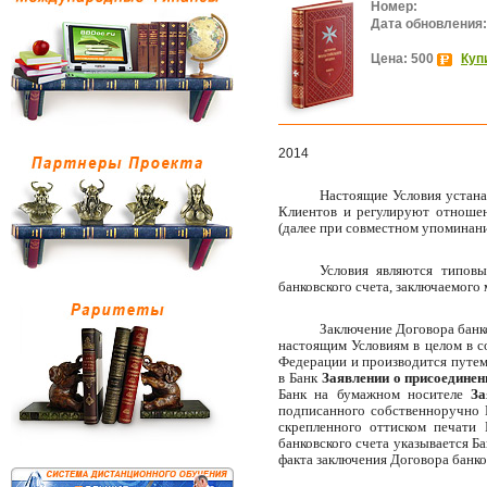
Номер:
Дата обновления:
Цена: 500
Куп
2014
Настоящие Условия устана
Клиентов и регулируют отношен
(далее при совместном упоминани
Условия являются типов
банковского счета, заключаемого
Заключение Договора банк
настоящим Условиям в целом в с
Федерации и производится путем
в Банк
Заявлении о присоедине
Банк на бумажном носителе
За
подписанного собственноручно 
скрепленного оттиском печати 
банковского счета указывается Б
факта заключения Договора банко