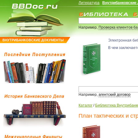
Литература
Внутрибанковские
Например,
Проверка клиентов б
ВНУТРИБАНКОВСКИЕ ДОКУМЕНТЫ
Электронная би
В чем заключаетс
Например,
агентский договор
Каталог
/
Библиотека Внутрибанк
План тактических и с