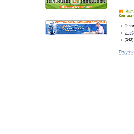
Инфо
Контакт
Горо
vep@
(343)
Подели