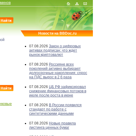
рминов
Новости на BBDoc.ru
мой
07.08.2026
Закон о цифровых
активах подписан: что ждет
рынок криптовалют
07.08.2026
Россияне всех
поколений активно выбирают
долгосрочные накопления: спрос
на ПДС вырос в 2,6 раза
07.08.2026
ЦБ РФ зафиксировал
снижение финансовых потоков в
июле после роста в июне
иковые
07.08.2026
В России появился
стандарт по работе с
синтетическими данными
07.08.2026
Новые правила
листинга ценных бумаг