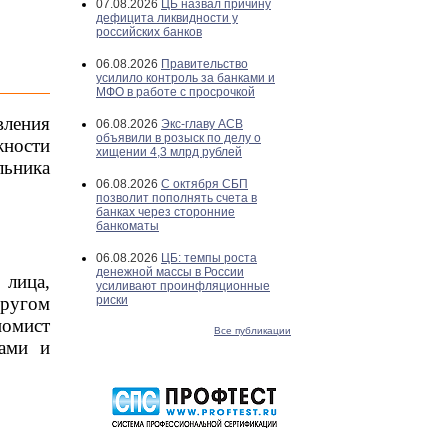
07.08.2026
ЦБ назвал причину
дефицита ликвидности у
российских банков
06.08.2026
Правительство
усилило контроль за банками и
МФО в работе с просрочкой
ления
06.08.2026
Экс-главу АСВ
объявили в розыск по делу о
жности
хищении 4,3 млрд рублей
льника
06.08.2026
С октября СБП
позволит пополнять счета в
банках через сторонние
банкоматы
06.08.2026
ЦБ: темпы роста
денежной массы в России
 лица,
усиливают проинфляционные
другом
риски
номист
Все публикации
тами и