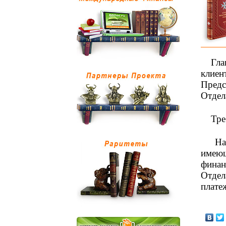
Гл
клиен
Предс
Отдел
Тре
На
имеющ
финан
Отдел
плате