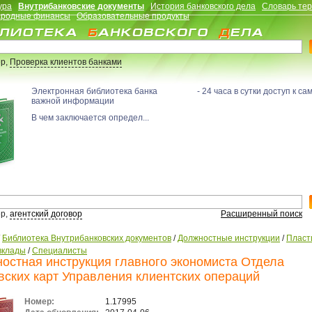
ура
Внутрибанковские документы
История банковского дела
Словарь те
родные финансы
Образовательные продукты
р,
Проверка клиентов банками
Электронная библиотека банка - 24 часа в сутки доступ к са
важной информации
В чем заключается определ...
р,
агентский договор
Расширенный поиск
/
Библиотека Внутрибанковских документов
/
Должностные инструкции
/
Пласт
вклады
/
Специалисты
остная инструкция главного экономиста Отдела
вских карт Управления клиентских операций
Номер:
1.17995