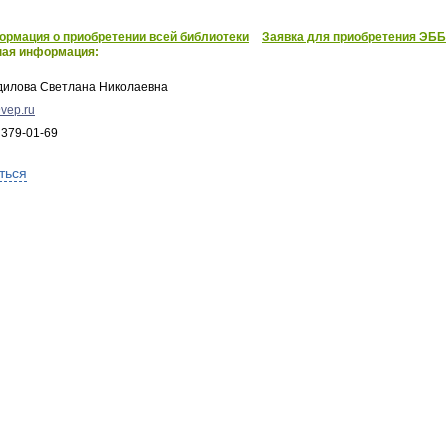
рмация о приобретении всей библиотеки
Заявка для приобретения ЭББ
ная информация:
дилова Светлана Николаевна
vep.ru
 379-01-69
ться