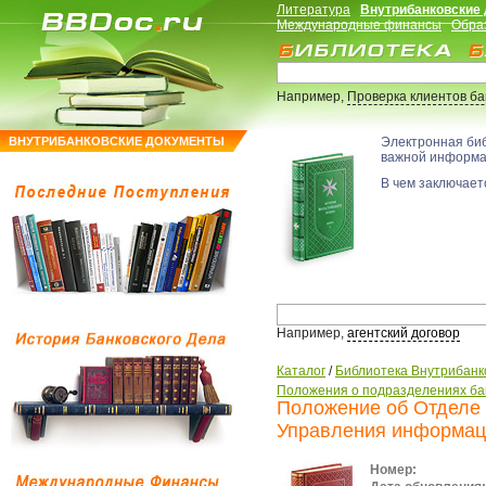
Литература
Внутрибанковские
Международные финансы
Обра
Например,
Проверка клиентов б
ВНУТРИБАНКОВСКИЕ ДОКУМЕНТЫ
Электронная би
важной информ
В чем заключаетс
Например,
агентский договор
Каталог
/
Библиотека Внутрибанк
Положения о подразделениях ба
Положение об Отделе
Управления информац
Номер: