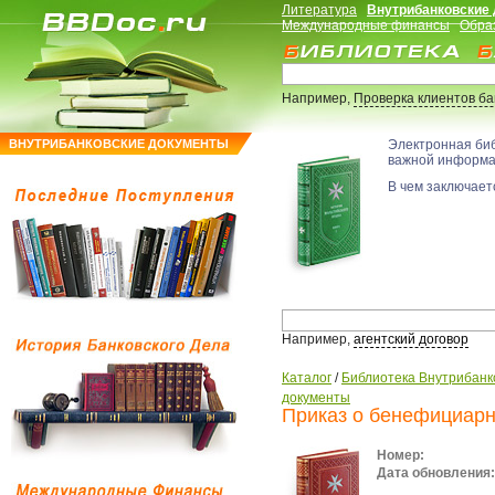
Литература
Внутрибанковские
Международные финансы
Обра
Например,
Проверка клиентов б
ВНУТРИБАНКОВСКИЕ ДОКУМЕНТЫ
Электронная би
важной информ
В чем заключаетс
Например,
агентский договор
Каталог
/
Библиотека Внутрибанк
документы
Приказ о бенефициар
Номер:
Дата обновления: