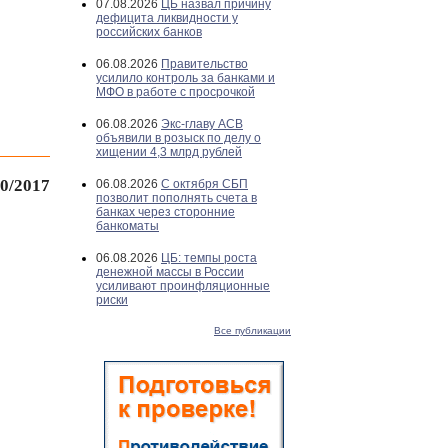
07.08.2026
ЦБ назвал причину
дефицита ликвидности у
российских банков
06.08.2026
Правительство
усилило контроль за банками и
МФО в работе с просрочкой
06.08.2026
Экс-главу АСВ
объявили в розыск по делу о
хищении 4,3 млрд рублей
0/2017
06.08.2026
С октября СБП
позволит пополнять счета в
банках через сторонние
банкоматы
06.08.2026
ЦБ: темпы роста
денежной массы в России
усиливают проинфляционные
риски
Все публикации