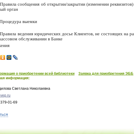
Правила сообщения об открытии/закрытии (изменении реквизитов) 
вый орган
Процедура выемки
Правила ведения юридических досье Клиентов, не состоящих на ра
кассовом обслуживании в Банке
ения
рмация о приобретении всей библиотеки
Заявка для приобретения ЭББ
ная информация:
дилова Светлана Николаевна
vep.ru
 379-01-69
ться