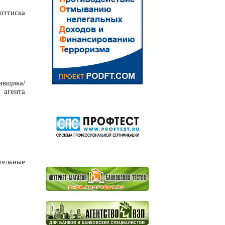
оттиска
авщика/
агента
тельные