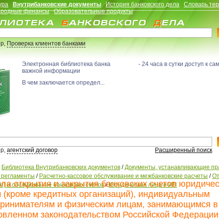
ура
Внутрибанковские документы
История банковского дела
Словарь те
родные финансы
Образовательные продукты
р,
Проверка клиентов банками
Электронная библиотека банка - 24 часа в сутки доступ к са
важной информации
В чем заключается определ...
р,
агентский договор
Расширенный поиск
/
Библиотека Внутрибанковских документов
/
Документы, устанавливающие пр
, регламенты
/
Расчетно-кассовое обслуживание и межбанковские расчеты
/
От
ла открытия и закрытия банковских счетов юридиче
е) и обслуживание банковских счетов
/
Юридические лица и ИП
 (кроме кредитных организаций), индивидуальным
ринимателям и физическим лицам, занимающимся в
овленном законодательством Российской Федерации