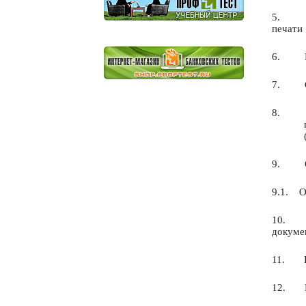
5.
печати
6.
7.
8.
9.
9.1.
О
10.
докуме
11.
12.