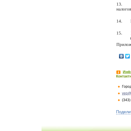
13.
налого
14.
15.
Прилож
Инфо
Контакт
Горо
vep@
(343)
Подели