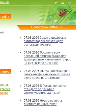
рминов
Новости на BBDoc.ru
мой
07.08.2026
Закон о цифровых
активах подписан: что ждет
рынок криптовалют
07.08.2026
Россияне всех
поколений активно выбирают
долгосрочные накопления: спрос
на ПДС вырос в 2,6 раза
07.08.2026
ЦБ РФ зафиксировал
снижение финансовых потоков в
июле после роста в июне
авила,
07.08.2026
В России появился
крытие
стандарт по работе с
ским
синтетическими данными
07.08.2026
Новые правила
листинга ценных бумаг