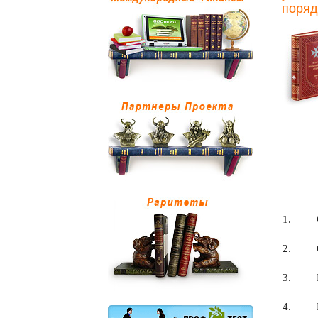
поряд
1.
2.
3.
4.