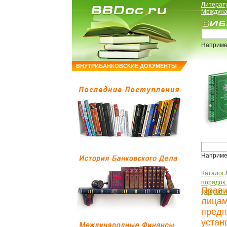
Литерат
Междуна
Наприме
ВНУТРИБАНКОВСКИЕ ДОКУМЕНТЫ
Наприме
Каталог
порядок
Прави
(закрыти
лицам
предп
устан