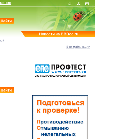
рминов
Новости на BBDoc.ru
мой
Все публикации
и