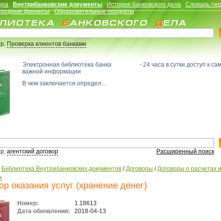
ура
Внутрибанковские документы
История банковского дела
Словарь те
родные финансы
Образовательные продукты
р,
Проверка клиентов банками
Электронная библиотека банка - 24 часа в сутки доступ к са
важной информации
В чем заключается определ...
р,
агентский договор
Расширенный поиск
/
Библиотека Внутрибанковских документов
/
Договоры
/
Договоры о расчетах 
х
ор оказания услуг (хранение денег)
Номер:
1.18613
Дата обновления:
2018-04-13