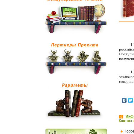
1.
российск
Поступив
полученн
1.
заключае
соверше
Инфо
Контакт
Горо