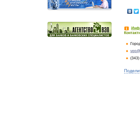
Инфо
Контакт
Горо
vep@
(343)
Подели