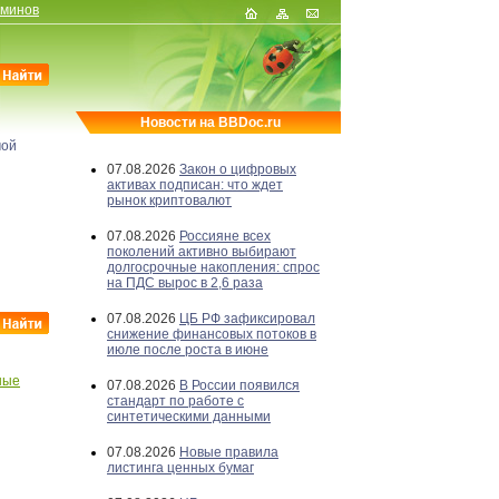
рминов
Новости на BBDoc.ru
мой
07.08.2026
Закон о цифровых
активах подписан: что ждет
рынок криптовалют
07.08.2026
Россияне всех
поколений активно выбирают
долгосрочные накопления: спрос
на ПДС вырос в 2,6 раза
07.08.2026
ЦБ РФ зафиксировал
снижение финансовых потоков в
июле после роста в июне
ные
07.08.2026
В России появился
стандарт по работе с
синтетическими данными
07.08.2026
Новые правила
листинга ценных бумаг