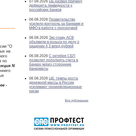
07.08.2026
ЦБ назвал причину
дефицита ликвидности у
российских банков
06.08.2026
Правительство
усилило контроль за банками и
МФО в работе с просрочкой
06.08.2026
Экс-главу АСВ
объявили в розыск по делу о
сии "О
хищении 4,3 млрд рублей
ных на
ного
06.08.2026
С октября СБП
позволит пополнять счета в
в по
банках через сторонние
укция N
банкоматы
еннего
ых
06.08.2026
ЦБ: темпы роста
денежной массы в России
ее -
усиливают проинфляционные
риски
Все публикации