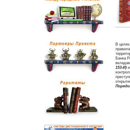
В целях
правила
террито
Банка Р
вкладам
153-И)
и
контрол
преступ
открыти
Порядок