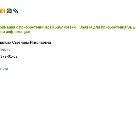
рмация о приобретении всей библиотеки
Заявка для приобретения ЭББ
ная информация:
дилова Светлана Николаевна
vep.ru
 379-01-69
ться