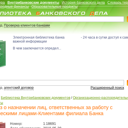
ура
Внутрибанковские документы
История банковского дела
Словарь те
родные финансы
Образовательные продукты
р,
Проверка клиентов банками
Электронная библиотека банка - 24 часа в сутки доступ к са
важной информации
В чем заключается определ...
р,
агентский договор
Расширенный поиск
/
Библиотека Внутрибанковских документов
/
Организационно-распорядитель
ты
з о назначении лиц, ответственных за работу с
ескими лицами-Клиентами филиала Банка
Номер:
1.18691