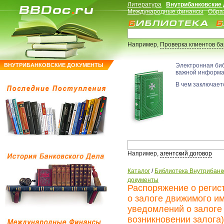
Литература
Внутрибанковские
Международные финансы
Обра
Например,
Проверка клиентов б
ВНУТРИБАНКОВСКИЕ ДОКУМЕНТЫ
Электронная би
важной информ
В чем заключаетс
Например,
агентский договор
Каталог
/
Библиотека Внутрибанк
документы
Распоряжение о регис
о залоге движимого и
уведомлений о залоге
возникновении залога