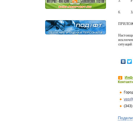
5.
Р
6.
ПРИЛОЖ
Настоящи
исключен
ситуаций
Инфо
Контакт
Горо
vep@
(343)
Подели