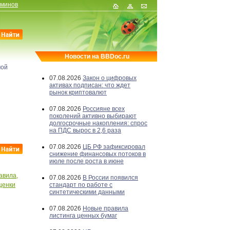
рминов
Новости на BBDoc.ru
мой
07.08.2026
Закон о цифровых
активах подписан: что ждет
рынок криптовалют
07.08.2026
Россияне всех
поколений активно выбирают
долгосрочные накопления: спрос
на ПДС вырос в 2,6 раза
07.08.2026
ЦБ РФ зафиксировал
снижение финансовых потоков в
июле после роста в июне
авила,
07.08.2026
В России появился
ценки
стандарт по работе с
синтетическими данными
07.08.2026
Новые правила
листинга ценных бумаг