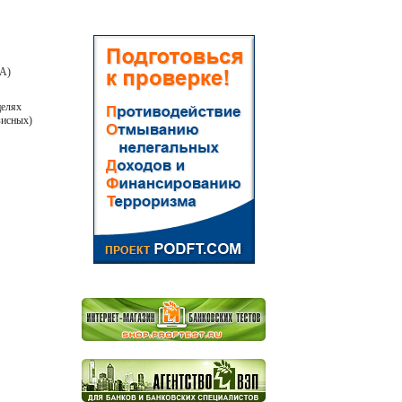
А)
целях
зисных)