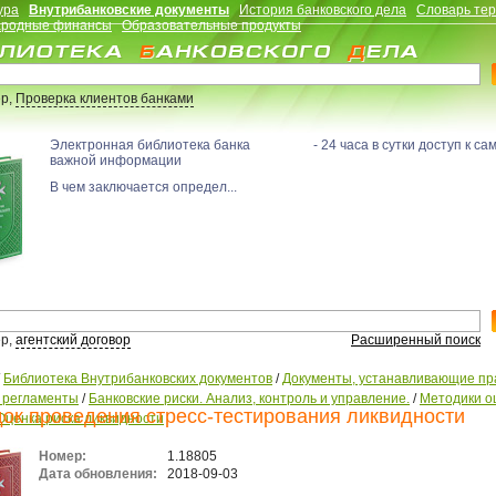
ура
Внутрибанковские документы
История банковского дела
Словарь те
родные финансы
Образовательные продукты
р,
Проверка клиентов банками
Электронная библиотека банка - 24 часа в сутки доступ к са
важной информации
В чем заключается определ...
р,
агентский договор
Расширенный поиск
/
Библиотека Внутрибанковских документов
/
Документы, устанавливающие пр
, регламенты
/
Банковские риски. Анализ, контроль и управление.
/
Методики о
ок проведения стресс-тестирования ликвидности
Оценка риска ликвидности
Номер:
1.18805
Дата обновления:
2018-09-03