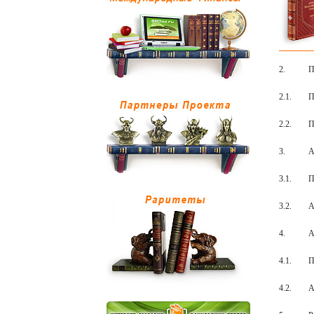
2.
П
2.1.
П
2.2.
П
3.
А
3.1.
П
3.2.
А
4.
А
4.1.
П
4.2.
А