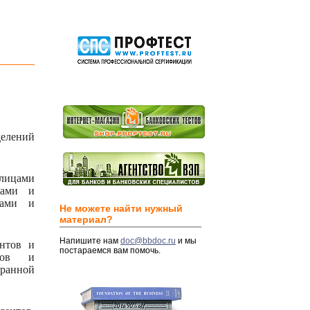
делений
лицами
тами и
тами и
Не можете найти нужный
материал?
Напишите нам
doc@bbdoc.ru
и мы
ентов и
постараемся вам помочь.
нтов и
транной