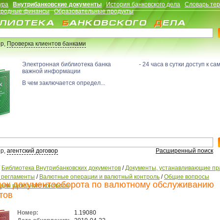
ура
Внутрибанковские документы
История банковского дела
Словарь те
родные финансы
Образовательные продукты
р,
Проверка клиентов банками
Электронная библиотека банка - 24 часа в сутки доступ к са
важной информации
В чем заключается определ...
р,
агентский договор
Расширенный поиск
/
Библиотека Внутрибанковских документов
/
Документы, устанавливающие пр
, регламенты
/
Валютные операции и валютный контроль
/
Общие вопросы
ок документооборота по валютному обслуживанию
ации валютного контроля
тов
Номер:
1.19080