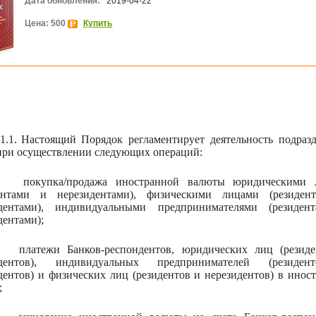
Дата обновления:
2019-04-22
Цена: 500
Купить
1.1.
Настоящий Порядок регламентирует деятельность подраз
при осуществлении следующих операций:
покупка/продажа иностранной валюты юридическими 
дентами и нерезидентами), физическими лицами (резиден
идентами), индивидуальными предпринимателями (резиден
дентами);
платежи Банков-респондентов, юридических лиц (резид
идентов), индивидуальных предпринимателей (резиде
дентов) и физических лиц (резидентов и нерезидентов) в инос
;