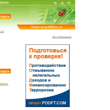
рминов
Новости на BBDoc.ru
мой
Все публикации
авила,