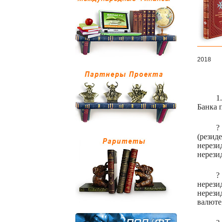
2018
1.
Банка 
?
(рези
нерез
нерези
?
нерез
нерези
валюте