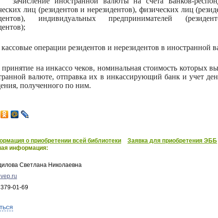
зачисление иностранной валюты на счета Банков-респон
еских лиц (резидентов и нерезидентов), физических лиц (резид
идентов), индивидуальных предпринимателей (резиде
дентов);
кассовые операции резидентов и нерезидентов в иностранной в
принятие на инкассо чеков, номинальная стоимость которых в
транной валюте, отправка их в инкассирующий банк и учет де
ения, полученного по ним.
рмация о приобретении всей библиотеки
Заявка для приобретения ЭББ
ная информация:
дилова Светлана Николаевна
vep.ru
 379-01-69
ться