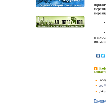
?
юридич
нерез
нерези
?
?
в инос
возмещ
Инфо
Контакт
Горо
vep@
(343)
Подели