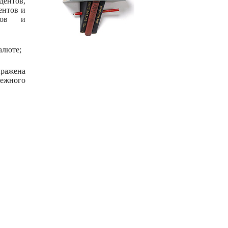
дентов,
ентов и
нтов и
алюте;
ыражена
нежного