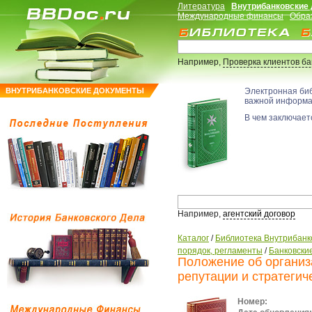
Литература
Внутрибанковские
Международные финансы
Обра
Например,
Проверка клиентов б
ВНУТРИБАНКОВСКИЕ ДОКУМЕНТЫ
Электронная би
важной информ
В чем заключаетс
Например,
агентский договор
Каталог
/
Библиотека Внутрибанк
порядок, регламенты
/
Банковские
Положение об организ
репутации и стратегич
Номер: