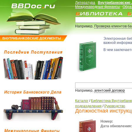
Литература
Внутрибанковские
Международные финансы
Обра
Например,
Проверка клиентов б
ВНУТРИБАНКОВСКИЕ ДОКУМЕНТЫ
Электронная би
важной информ
В чем заключаетс
Например,
агентский договор
Каталог
/
Библиотека Внутрибанк
подразделения
/
Руководство
Должностная инструкц
Номер:
Дата обновления: