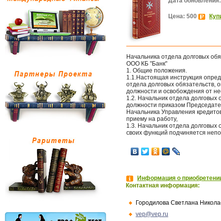
Дата обновления:
Цена: 500
Куп
Начальника отдела долговых обя
ООО КБ "Банк"
1. Общие положения.
1.1.Настоящая инструкция опред
отдела долговых обязательств, 
должности и освобождения от не
1.2. Начальник отдела долговых
должности приказом Председате
Начальника Управления кредитов
приему на работу,
1.3. Начальник отдела долговых
своих функций подчиняется неп
Информация о приобретении
Контактная информация:
Городилова Светлана Никола
vep@vep.ru