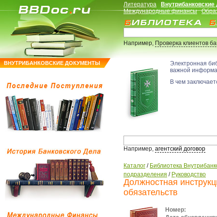
Литература
Внутрибанковские
Международные финансы
Обра
Например,
Проверка клиентов б
ВНУТРИБАНКОВСКИЕ ДОКУМЕНТЫ
Электронная би
важной информ
В чем заключаетс
Например,
агентский договор
Каталог
/
Библиотека Внутрибанк
подразделения
/
Руководство
Должностная инструкц
обязательств
Номер: