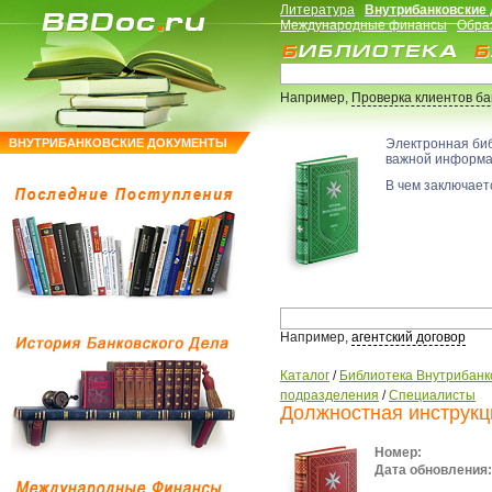
Литература
Внутрибанковские
Международные финансы
Обра
Например,
Проверка клиентов б
ВНУТРИБАНКОВСКИЕ ДОКУМЕНТЫ
Электронная би
важной информ
В чем заключаетс
Например,
агентский договор
Каталог
/
Библиотека Внутрибанк
подразделения
/
Специалисты
Должностная инструкц
Номер:
Дата обновления: