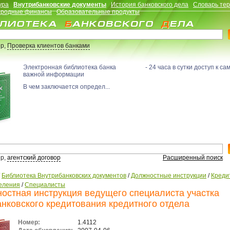
ура
Внутрибанковские документы
История банковского дела
Словарь те
родные финансы
Образовательные продукты
р,
Проверка клиентов банками
Электронная библиотека банка - 24 часа в сутки доступ к са
важной информации
В чем заключается определ...
р,
агентский договор
Расширенный поиск
/
Библиотека Внутрибанковских документов
/
Должностные инструкции
/
Креди
еления
/
Специалисты
остная инструкция ведущего специалиста участка
нковского кредитования кредитного отдела
Номер:
1.4112