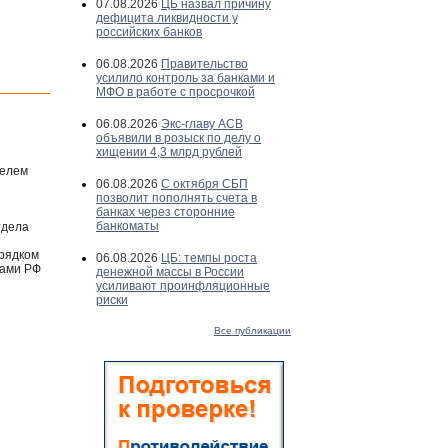
07.08.2026
ЦБ назвал причину
дефицита ликвидности у
российских банков
06.08.2026
Правительство
усилило контроль за банками и
МФО в работе с просрочкой
06.08.2026
Экс-главу АСВ
объявили в розыск по делу о
хищении 4,3 млрд рублей
телем
06.08.2026
С октября СБП
позволит пополнять счета в
банках через сторонние
банкоматы
тдела
орядком
06.08.2026
ЦБ: темпы роста
нами РФ
денежной массы в России
усиливают проинфляционные
риски
Все публикации