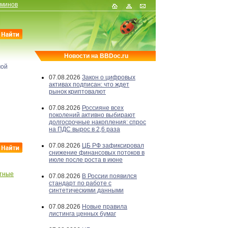
рминов
Новости на BBDoc.ru
мой
07.08.2026
Закон о цифровых
активах подписан: что ждет
рынок криптовалют
07.08.2026
Россияне всех
поколений активно выбирают
долгосрочные накопления: спрос
на ПДС вырос в 2,6 раза
07.08.2026
ЦБ РФ зафиксировал
снижение финансовых потоков в
июле после роста в июне
тные
07.08.2026
В России появился
стандарт по работе с
синтетическими данными
07.08.2026
Новые правила
листинга ценных бумаг