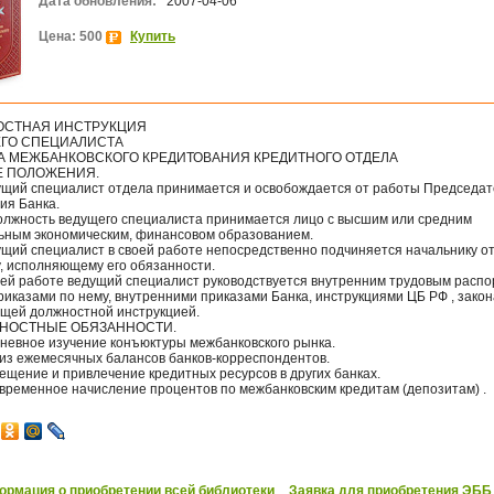
Дата обновления:
2007-04-06
Цена: 500
Купить
СТНАЯ ИНСТРУКЦИЯ
ГО СПЕЦИАЛИСТА
А МЕЖБАНКОВСКОГО КРЕДИТОВАНИЯ КРЕДИТНОГО ОТДЕЛА
Е ПОЛОЖЕНИЯ.
дущий специалист отдела принимается и освобождается от работы Председа
ия Банка.
должность ведущего специалиста принимается лицо с высшим или средним
ьным экономическим, финансовом образованием.
дущий специалист в своей работе непосредственно подчиняется начальнику о
у, исполняющему его обязанности.
воей работе ведущий специалист руководствуется внутренним трудовым расп
риказами по нему, внутренними приказами Банка, инструкциями ЦБ РФ , зако
ящей должностной инструкцией.
ЖНОСТНЫЕ ОБЯЗАННОСТИ.
дневное изучение конъюктуры межбанковского рынка.
лиз ежемесячных балансов банков-корреспондентов.
ещение и привлечение кредитных ресурсов в других банках.
евременное начисление процентов по межбанковским кредитам (депозитам) .
рмация о приобретении всей библиотеки
Заявка для приобретения ЭББ