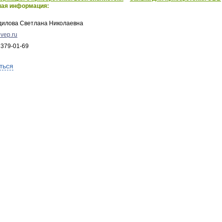
ная информация:
дилова Светлана Николаевна
vep.ru
 379-01-69
ться