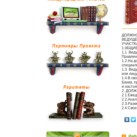
ДОЛЖНО
ВЕДУЩЕ
УЧАСТК
1.0БЩИ
1.1 .Ве
Правлен
1.2.На 
специал
1.3. Ве
или лиц
1.4.В с
Банка, п
и насто
2. ДОЛ
2.1.Еже
2.2.Ана
2.3.Разм
2.4.Сво
Инфо