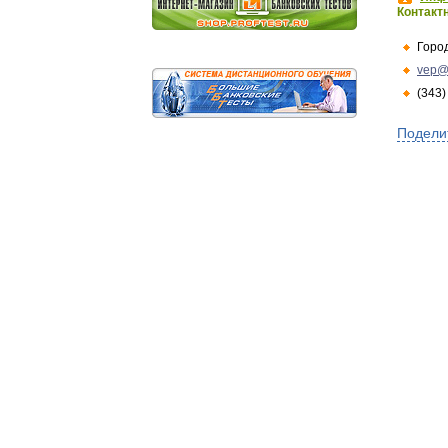
Контакт
Горо
vep@
(343)
Подели