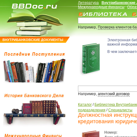
Литература
Внутрибанковские
Международные финансы
Обра
Например,
Проверка клиентов б
ВНУТРИБАНКОВСКИЕ ДОКУМЕНТЫ
Электронная би
важной информ
В чем заключаетс
Например,
агентский договор
Каталог
/
Библиотека Внутрибанк
подразделения
/
Специалисты
Должностная инструкц
кредитования юридиче
Номер: