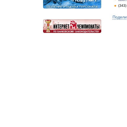
(343)
Подели