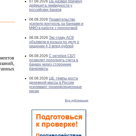
07.08.2026
ЦБ назвал причину
дефицита ликвидности у
российских банков
06.08.2026
Правительство
усилило контроль за банками и
МФО в работе с просрочкой
06.08.2026
Экс-главу АСВ
объявили в розыск по делу о
хищении 4,3 млрд рублей
06.08.2026
С октября СБП
ментов
позволит пополнять счета в
азаний,
банках через сторонние
танных
банкоматы
06.08.2026
ЦБ: темпы роста
денежной массы в России
усиливают проинфляционные
риски
Все публикации