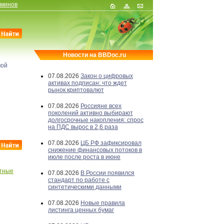
рминов
Новости на BBDoc.ru
мой
07.08.2026
Закон о цифровых
активах подписан: что ждет
рынок криптовалют
07.08.2026
Россияне всех
поколений активно выбирают
долгосрочные накопления: спрос
на ПДС вырос в 2,6 раза
07.08.2026
ЦБ РФ зафиксировал
снижение финансовых потоков в
июле после роста в июне
тные
07.08.2026
В России появился
стандарт по работе с
синтетическими данными
07.08.2026
Новые правила
листинга ценных бумаг