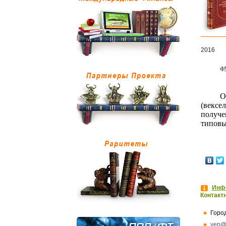
2016
Ф
О
(вексе
получ
типовы
Инфо
Контакт
Горо
vep@