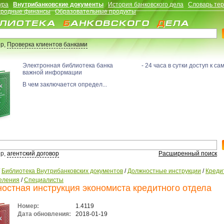
ура
Внутрибанковские документы
История банковского дела
Словарь те
родные финансы
Образовательные продукты
р,
Проверка клиентов банками
Электронная библиотека банка - 24 часа в сутки доступ к са
важной информации
В чем заключается определ...
р,
агентский договор
Расширенный поиск
/
Библиотека Внутрибанковских документов
/
Должностные инструкции
/
Креди
еления
/
Специалисты
остная инструкция экономиста кредитного отдела
Номер:
1.4119
Дата обновления:
2018-01-19