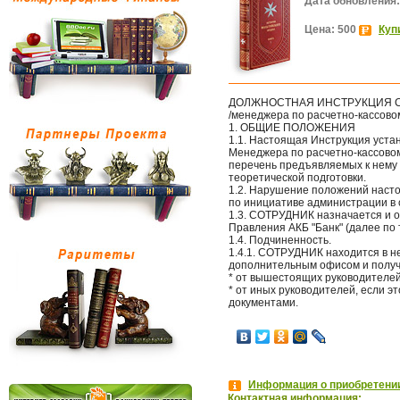
Дата обновления:
Цена: 500
Куп
ДОЛЖНОСТНАЯ ИНСТРУКЦИЯ 
/менеджера по расчетно-кассово
1. ОБЩИЕ ПОЛОЖЕНИЯ
1.1. Настоящая Инструкция уст
Менеджера по расчетно-кассово
перечень предъявляемых к нему 
теоретической подготовки.
1.2. Нарушение положений наст
по инициативе администрации в 
1.3. СОТРУДНИК назначается и 
Правления АКБ "Банк" (далее по т
1.4. Подчиненность.
1.4.1. СОТРУДНИК находится в 
дополнительным офисом и получ
* от вышестоящих руководителей
* от иных руководителей, если 
документами.
Информация о приобретении
Контактная информация: