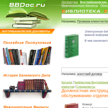
Литература
Внутрибанковские
Международные финансы
Обра
Например,
Проверка клиентов б
ВНУТРИБАНКОВСКИЕ ДОКУМЕНТЫ
Электронная би
важной информ
В чем заключаетс
Например,
агентский договор
Каталог
/
Библиотека Внутрибанк
клиентов
/
Специалисты
Должностная инструкц
обслуживанию отделе
Номер: