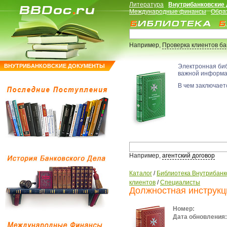
Литература
Внутрибанковские
Международные финансы
Обра
Например,
Проверка клиентов б
ВНУТРИБАНКОВСКИЕ ДОКУМЕНТЫ
Электронная би
важной информ
В чем заключаетс
Например,
агентский договор
Каталог
/
Библиотека Внутрибанк
клиентов
/
Специалисты
Должностная инструкц
Номер:
Дата обновления: