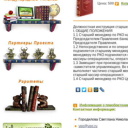
Цена: 500
Куп
Должностная инструкция старшег
I. ОБЩИЕ ПОЛОЖЕНИЯ
1.1 Старший менеджер по РКО н
Председателем Правления банка
Председателя Правления.
1.2 Непосредственно и по опер
подчиняется старшему менеджер
менеджеру по РКО подчиняются 
кассиры-операционисты, операто
1.3 Замещает при производстве
-заместителя управляющего. Во 
выполняет частично старший ме
старший кассир-операционист.
1.4 Старший менеджер по РКО ЦО
Информация о приобретении
Контактная информация:
Городилова Светлана Никола
vep@vep.ru