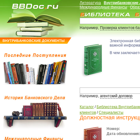
Литература
Внутрибанковские
Международные финансы
Обра
Например,
Проверка клиентов б
ВНУТРИБАНКОВСКИЕ ДОКУМЕНТЫ
Электронная би
важной информ
В чем заключаетс
Например,
агентский договор
Каталог
/
Библиотека Внутрибанк
клиентов
/
Специалисты
Должностная инструкц
Номер:
Дата обновления: