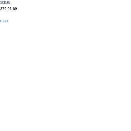
vep.ru
 379-01-69
ться