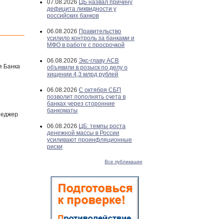
07.08.2026
ЦБ назвал причину
дефицита ликвидности у
российских банков
06.08.2026
Правительство
усилило контроль за банками и
МФО в работе с просрочкой
06.08.2026
Экс-главу АСВ
я Банка
объявили в розыск по делу о
хищении 4,3 млрд рублей
06.08.2026
С октября СБП
позволит пополнять счета в
банках через сторонние
банкоматы
неджер
06.08.2026
ЦБ: темпы роста
денежной массы в России
усиливают проинфляционные
риски
Все публикации