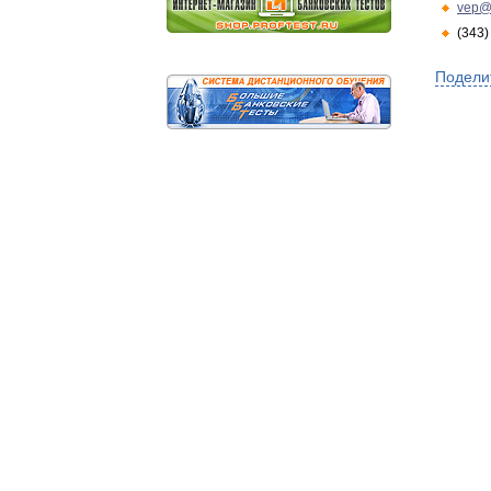
vep@
(343)
Подели