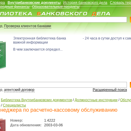
ура
Внутрибанковские документы
История банковского дела
Словарь те
родные финансы
Образовательные продукты
р,
Проверка клиентов банками
Электронная библиотека банка - 24 часа в сутки доступ к са
важной информации
В чем заключается определ...
р,
агентский договор
Расширенный поиск
/
Библиотека Внутрибанковских документов
/
Должностные инструкции
/
Обслу
в
/
Специалисты
неджера по расчетно-кассовому обслуживанию
Номер:
1.4222
Дата обновления:
2003-03-06