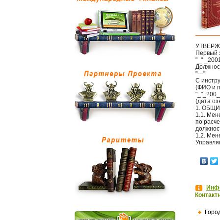
УТВЕР
Первый 
"_" _2001
Должнос
"---"
С инстр
(ФИО и 
"_"_200_
(дата о
1. ОБЩ
1.1. Мен
по расч
должност
1.2. Ме
Управля
Инфо
Контакт
Горо