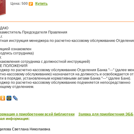
Цена: 500
Купить
ЖДАЮ
заместитель Председателя Правления
г.
тная инструкция менеджера по расчетно-кассовому обслуживанию Отделени
укцией ознакомлен
подпись сотрудника)
г.
знакомления сотрудника с должностной инструкцией)
ИЕ ПОЛОЖЕНИЯ
еджер по расчетно-кассовому обслуживанию Отделения Банка "---" (далее ме
етно-кассовому обслуживанию) назначается на должность и освобождается от
и в порядке, установленным нормативными актами Банка "---" (далее Банк).
неджер по расчетно-кассовому обслуживанию подчиняется непосредственно
ющему отделением.
рмация о приобретении всей библиотеки
Заявка для приобретения ЭББ
ная информация:
дилова Светлана Николаевна