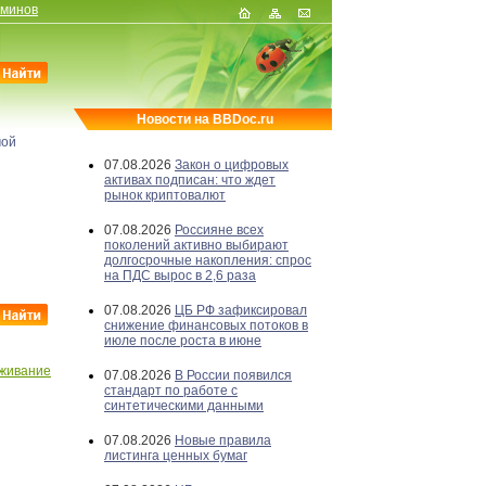
рминов
Новости на BBDoc.ru
мой
07.08.2026
Закон о цифровых
активах подписан: что ждет
рынок криптовалют
07.08.2026
Россияне всех
поколений активно выбирают
долгосрочные накопления: спрос
на ПДС вырос в 2,6 раза
07.08.2026
ЦБ РФ зафиксировал
снижение финансовых потоков в
июле после роста в июне
живание
07.08.2026
В России появился
стандарт по работе с
синтетическими данными
07.08.2026
Новые правила
листинга ценных бумаг