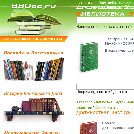
Литература
Внутрибанковские
Международные финансы
Обра
Например,
Проверка клиентов б
ВНУТРИБАНКОВСКИЕ ДОКУМЕНТЫ
Электронная би
важной информ
В чем заключаетс
Например,
агентский договор
Каталог
/
Библиотека Внутрибанк
клиентов
/
Специалисты
Должностная инструкц
Номер:
Дата обновления: