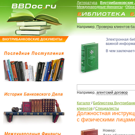
Литература
Внутрибанковские
Международные финансы
Обра
Например,
Проверка клиентов б
ВНУТРИБАНКОВСКИЕ ДОКУМЕНТЫ
Электронная би
важной информ
В чем заключаетс
Например,
агентский договор
Каталог
/
Библиотека Внутрибанк
клиентов
/
Специалисты
Должностная инструкц
с физическими лицами
Номер: