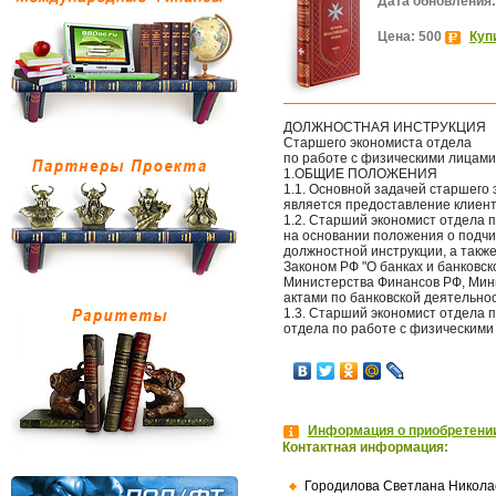
Дата обновления:
Цена: 500
Куп
ДОЛЖНОСТНАЯ ИНСТРУКЦИЯ
Старшего экономиста отдела
по работе с физическими лицами
1.ОБЩИЕ ПОЛОЖЕНИЯ
1.1. Основной задачей старшего
является предоставление клиента
1.2. Старший экономист отдела 
на основании положения о подч
должностной инструкции, а такж
Законом РФ "О банках и банковс
Министерства Финансов РФ, Мини
актами по банковской деятельно
1.3. Старший экономист отдела 
отдела по работе с физическими
Информация о приобретении
Контактная информация:
Городилова Светлана Никола