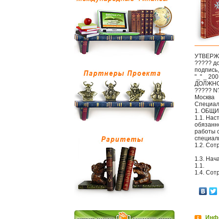
УТВЕР
????? д
подпись
"_" _ 20
ДОЛЖНО
????? N
Москва
Специал
1. ОБЩ
1.1. На
обязанн
работы 
специали
1.2. Со
1.3. На
1.1.
1.4. Со
Инфо