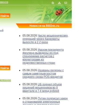
рминов
Новости на BBDoc.ru
мой
05.08.2026
Число мошеннических
операций через банкоматы
выросло в 2,2 раза
05.08.2026
Указом президента
физлица выведены из-под
спецрежима расчетов с
кредиторами из
недружественных стран
05.08.2026
Названы регионы с
самым заметным ростом
среднего срока POS-кредитов
живание
05.08.2026
ЦБ оценил объем
хищений мошенников во II
квартале в 7,4 млрд рублей
05.08.2026
Путин подписал закон
о страховании электронных