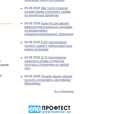
денежных средств в банках
05.08.2026
Две трети отказов:
почему банки отклоняют заявки
на кредитные каникулы
04.08.2026
Банк России вводит
макропруденциальные надбавки
по вложениям в
секьюритизированные облигации
04.08.2026
В ЕР предложили
усилить защиту добросовестных
клиентов банков
04.08.2026
В ГД предложили
закрепить право студентов
е
получать стипендию на любой
оценки
счет
о.
04.08.2026
Почему банки начали
просить установить сертификат
Минцифры
Все публикации