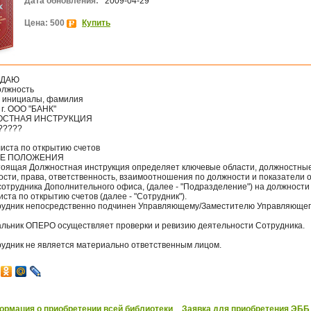
Дата обновления:
2009-04-29
Цена: 500
Купить
ЖДАЮ
олжность
, инициалы, фамилия
0 г. ООО "БАНК"
СТНАЯ ИНСТРУКЦИЯ
?????
иста по открытию счетов
ИЕ ПОЛОЖЕНИЯ
стоящая Должностная инструкция определяет ключевые области, должностны
ости, права, ответственность, взаимоотношения по должности и показатели 
сотрудника Дополнительного офиса, (далее - "Подразделение") на должности
ста по открытию счетов (далее - "Сотрудник").
трудник непосредственно подчинен Управляющему/Заместителю Управляющег
чальник ОПЕРО осуществляет проверки и ревизию деятельности Сотрудника.
трудник не является материально ответственным лицом.
рмация о приобретении всей библиотеки
Заявка для приобретения ЭББ