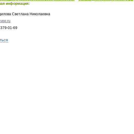
ная информация:
дилова Светлана Николаевна
vep.ru
 379-01-69
ться