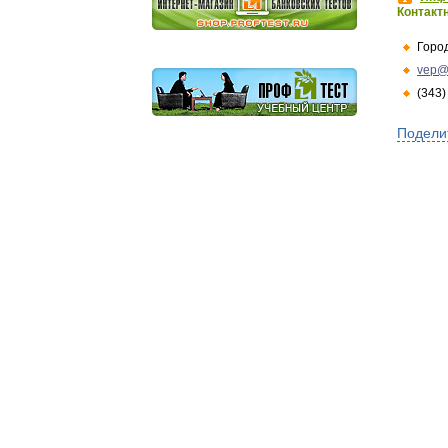
Контакт
Горо
vep@
(343)
Подели