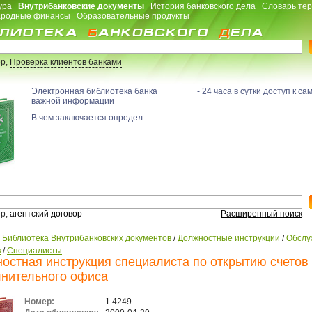
ура
Внутрибанковские документы
История банковского дела
Словарь те
родные финансы
Образовательные продукты
р,
Проверка клиентов банками
Электронная библиотека банка - 24 часа в сутки доступ к са
важной информации
В чем заключается определ...
р,
агентский договор
Расширенный поиск
/
Библиотека Внутрибанковских документов
/
Должностные инструкции
/
Обслу
в
/
Специалисты
остная инструкция специалиста по открытию счетов
нительного офиса
Номер:
1.4249