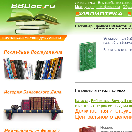
Литература
Внутрибанковские
Международные финансы
Обра
Например,
Проверка клиентов б
ВНУТРИБАНКОВСКИЕ ДОКУМЕНТЫ
Электронная би
важной информ
В чем заключаетс
Например,
агентский договор
Каталог
/
Библиотека Внутрибанк
клиентов
/
Специалисты
/
Админи
Должностная инструкци
Центральном отделени
Номер: