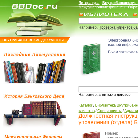
Литература
Внутрибанковские
Международные финансы
Обра
Например,
Проверка клиентов б
ВНУТРИБАНКОВСКИЕ ДОКУМЕНТЫ
Электронная би
важной информ
В чем заключаетс
Например,
агентский договор
Каталог
/
Библиотека Внутрибанк
клиентов
/
Специалисты
/
Админи
Должностная инструкц
управления (отдела) 
Номер: