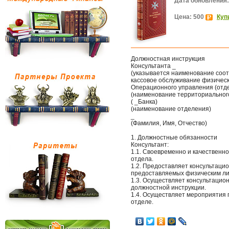
Дата обновления:
Цена: 500
Куп
Должностная инструкция
Консультанта _
(указывается наименование соо
кассовое обслуживание физическ
Операционного управления (отд
(наименование территориальног
( _Банка)
(наименование отделения)
_
(Фамилия, Имя, Отчество)
1. Должностные обязанности
Консультант:
1.1. Своевременно и качественн
отдела.
1.2. Предоставляет консультацио
предоставляемых физическим ли
1.3. Осуществляет консультацио
должностной инструкции.
1.4. Осуществляет мероприятия 
отделе.