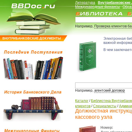
Литература
Внутрибанковские
Международные финансы
Обра
Например,
Проверка клиентов б
ВНУТРИБАНКОВСКИЕ ДОКУМЕНТЫ
Электронная би
важной информ
В чем заключаетс
Например,
агентский договор
Каталог
/
Библиотека Внутрибанк
клиентов
/
Специалисты
/
Админи
Должностная инструкц
кассового узла
Номер: