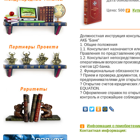
Дата обновления:
Цена: 500
Куп
Должностная инструкция консуль
АКБ "Банк"
1. Общие положения
1.1. Консультант назначается и
Правления по представлению уп
1.2. Консультант непосредствен
оперативным вопросам производ
счетов ЦО банка.
2. Функциональные обязанности 
? Прием и проверка документов,
предпринимателями для открытия
? Открытие счетов юридических 
EQUATION.
? Оформление справок по откры
контроль и строжайшее соблюден
Информация о приобретении
Контактная информация: