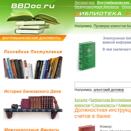
Литература
Внутрибанковские
Международные финансы
Обра
Например,
Проверка клиентов б
ВНУТРИБАНКОВСКИЕ ДОКУМЕНТЫ
Электронная би
важной информ
В чем заключаетс
Например,
агентский договор
Каталог
/
Библиотека Внутрибанк
клиентов
/
Специалисты
/
Админи
Должностная инструкц
счетов в банке
Номер: