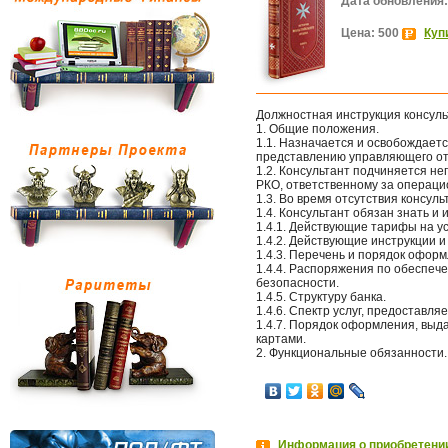
Дата обновления:
Цена: 500
Куп
Должностная инструкция консул
1. Общие положения.
1.1. Назначается и освобождает
представлению управляющего о
1.2. Консультант подчиняется н
РКО, ответственному за операци
1.3. Во время отсутствия консуль
1.4. Консультант обязан знать и 
1.4.1. Действующие тарифы на ус
1.4.2. Действующие инструкции и
1.4.3. Перечень и порядок оформ
1.4.4. Распоряжения по обеспеч
безопасности.
1.4.5. Структуру банка.
1.4.6. Спектр услуг, предоставля
1.4.7. Порядок оформления, выд
картами.
2. Функциональные обязанности.
Информация о приобретении