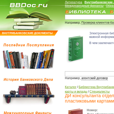
Литература
Внутрибанковские
Международные финансы
Обра
Например,
Проверка клиентов б
ВНУТРИБАНКОВСКИЕ ДОКУМЕНТЫ
Электронная би
важной информ
В чем заключаетс
Например,
агентский договор
Каталог
/
Библиотека Внутрибанк
карты и вклады
/
Специалисты
ДИ консультанта отде
пластиковыми картам
Номер: