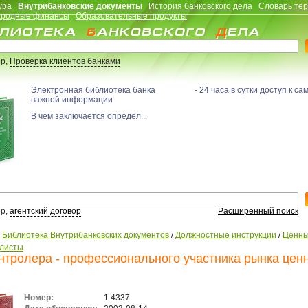
ура
Внутрибанковские документы
История банковского дела
Словарь те
родные финансы
Образовательные продукты
р,
Проверка клиентов банками
Электронная библиотека банка - 24 часа в сутки доступ к са
важной информации
В чем заключается определ...
р,
агентский договор
Расширенный поиск
/
Библиотека Внутрибанковских документов
/
Должностные инструкции
/
Ценны
листы
нтролера - профессионального участника рынка цен
Номер:
1.4337