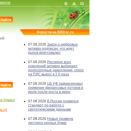
рминов
Новости на BBDoc.ru
мой
07.08.2026
Закон о цифровых
активах подписан: что ждет
рынок криптовалют
07.08.2026
Россияне всех
поколений активно выбирают
долгосрочные накопления: спрос
на ПДС вырос в 2,6 раза
07.08.2026
ЦБ РФ зафиксировал
снижение финансовых потоков в
июле после роста в июне
е бумаги
07.08.2026
В России появился
стандарт по работе с
ных
синтетическими данными
07.08.2026
Новые правила
листинга ценных бумаг