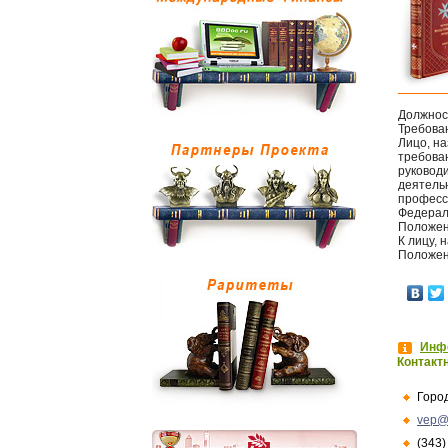
Должнос
Требова
Лицо, н
требова
руковод
деятель
професс
Федераль
Положен
К лицу,
Положен
Инфо
Контакт
Горо
vep@
(343)