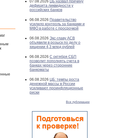
07.08.2026
ЦБ назвал причину
дефицита ликвидности у
российских банков
06.08.2026
Правительство
усилило контроль за банками и
МФО в работе с просрочкой
маг
06.08.2026
Экс-главу АСВ
объявили в розыск по делу о
онным
хищении 4,3 млрд рублей
к
06.08.2026
С октября СБП
позволит пополнять счета в
банках через сторонние
банкоматы
ленные
06.08.2026
ЦБ: темпы роста
денежной массы в России
усиливают проинфляционные
риски
Все публикации