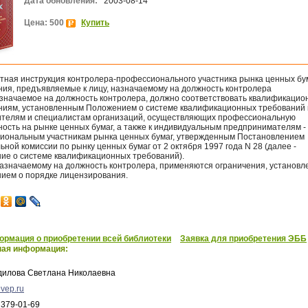
Дата обновления:
2003-08-14
Цена: 500
Купить
тная инструкция контролера-профессионального участника рынка ценных бу
ния, предъявляемые к лицу, назначаемому на должность контролера
азначаемое на должность контролера, должно соответствовать квалификаци
ниям, установленным Положением о системе квалификационных требований 
ителям и специалистам организаций, осуществляющих профессиональную
ность на рынке ценных бумаг, а также к индивидуальным предпринимателям -
иональным участникам рынка ценных бумаг, утвержденным Постановлением
ной комиссии по рынку ценных бумаг от 2 октября 1997 года N 28 (далее -
ие о системе квалификационных требований).
 назначаемому на должность контролера, применяются ограничения, установ
ием о порядке лицензирования.
рмация о приобретении всей библиотеки
Заявка для приобретения ЭББ
ная информация:
дилова Светлана Николаевна
vep.ru
 379-01-69