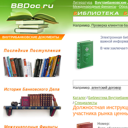
Литература
Внутрибанковские
Международные финансы
Обра
Например,
Проверка клиентов б
ВНУТРИБАНКОВСКИЕ ДОКУМЕНТЫ
Электронная би
важной информ
В чем заключаетс
Например,
агентский договор
Каталог
/
Библиотека Внутрибанк
/
Специалисты
Должностная инструкц
участника рынка ценн
Номер: