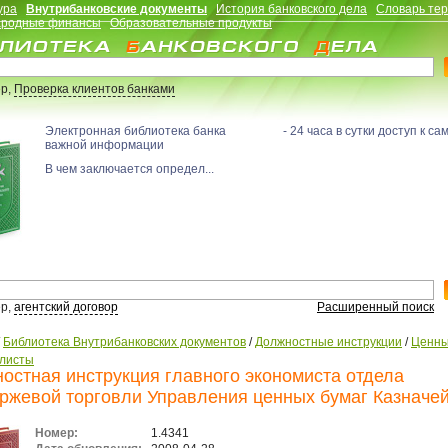
ура
Внутрибанковские документы
История банковского дела
Словарь те
родные финансы
Образовательные продукты
р,
Проверка клиентов банками
Электронная библиотека банка - 24 часа в сутки доступ к са
важной информации
В чем заключается определ...
р,
агентский договор
Расширенный поиск
/
Библиотека Внутрибанковских документов
/
Должностные инструкции
/
Ценны
листы
остная инструкция главного экономиста отдела
ржевой торговли Управления ценных бумаг Казначе
Номер:
1.4341