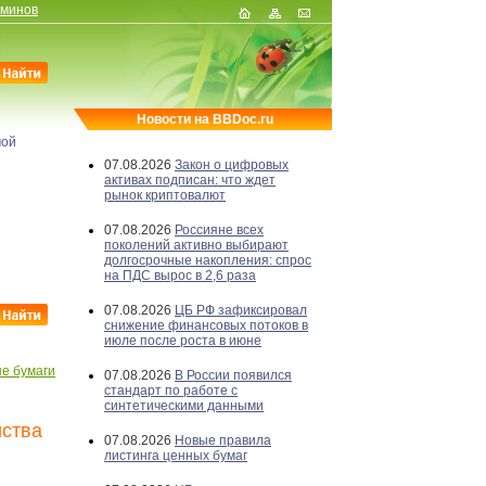
рминов
Новости на BBDoc.ru
мой
07.08.2026
Закон о цифровых
активах подписан: что ждет
рынок криптовалют
07.08.2026
Россияне всех
поколений активно выбирают
долгосрочные накопления: спрос
на ПДС вырос в 2,6 раза
07.08.2026
ЦБ РФ зафиксировал
снижение финансовых потоков в
июле после роста в июне
е бумаги
07.08.2026
В России появился
стандарт по работе с
синтетическими данными
йства
07.08.2026
Новые правила
листинга ценных бумаг