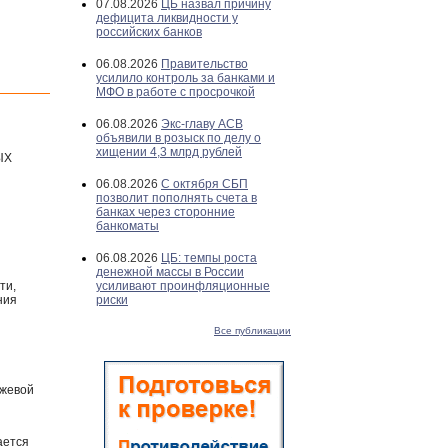
07.08.2026
ЦБ назвал причину
дефицита ликвидности у
российских банков
06.08.2026
Правительство
усилило контроль за банками и
МФО в работе с просрочкой
06.08.2026
Экс-главу АСВ
объявили в розыск по делу о
хищении 4,3 млрд рублей
ЫХ
06.08.2026
С октября СБП
позволит пополнять счета в
банках через сторонние
банкоматы
06.08.2026
ЦБ: темпы роста
денежной массы в России
ти,
усиливают проинфляционные
ния
риски
Все публикации
ржевой
ается