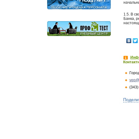
начальн
1.5. В с
Банка, 
настоящ
Инфо
Контакт
Горо
vep@
(343)
Подели