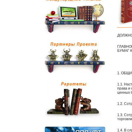
ДОЛЖНО
ГЛАВНО
БУМАГ 
1. ОБЩ
1.1. На
права и
ценных б
1.2. Со
1.3. Со
торговли
1.4. В с