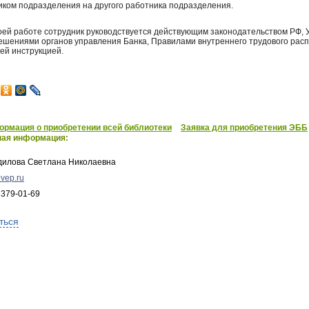
иком подразделения на другого работника подразделения.
воей работе сотрудник руководствуется действующим законодательством РФ, 
решениями органов управления Банка, Правилами внутреннего трудового расп
ей инструкцией.
рмация о приобретении всей библиотеки
Заявка для приобретения ЭББ
ная информация:
дилова Светлана Николаевна
vep.ru
 379-01-69
ться