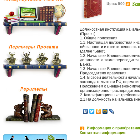
Цена: 500
Куп
Должностная инструкция началь
(Проект)
1. Общие положения
1.1. Настоящая должностная инс
обязанности и ответственность 
(далее "Банк").
1.2. Начальник Внешнеэкономиче
должности, а также переводится
Банка.
1.3. Начальник Внешнеэкономич
Председателя правления.
1.4. В своей деятельности нача
законодательством РФ, норматив
Положением о Внешнеэкономичес
организационно - распорядител
2. Квалификационные требовани
2.1.На должность начальника вн
Информация о приобретении
Контактная информация: