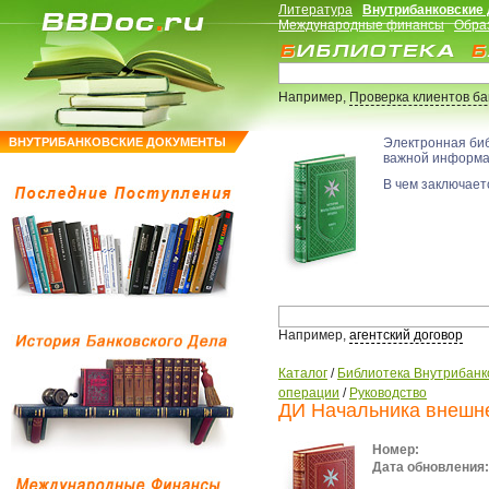
Литература
Внутрибанковские
Международные финансы
Обра
Например,
Проверка клиентов б
ВНУТРИБАНКОВСКИЕ ДОКУМЕНТЫ
Электронная би
важной информ
В чем заключаетс
Например,
агентский договор
Каталог
/
Библиотека Внутрибанк
операции
/
Руководство
ДИ Начальника внешне
Номер:
Дата обновления: