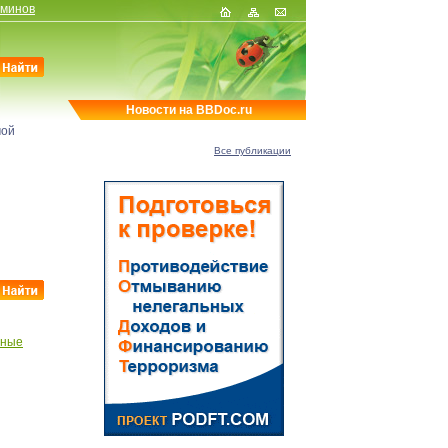
рминов
Новости на BBDoc.ru
мой
Все публикации
тные