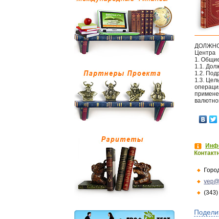
ДОЛЖНОС
Центра
1. Общи
1.1. Дол
1.2. Под
1.3. Це
операция
применен
валютно
Инфо
Контакт
Горо
vep@
(343)
Подели