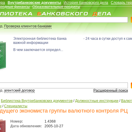
ура
Внутрибанковские документы
История банковского дела
Словарь те
родные финансы
Образовательные продукты
р,
Проверка клиентов банками
Электронная библиотека банка - 24 часа в сутки доступ к са
важной информации
В чем заключается определ...
р,
агентский договор
Расширенный поиск
/
Библиотека Внутрибанковских документов
/
Должностные инструкции
/
Валю
и
/
Специалисты
дущего экономиста группы валютного контроля РЦ
Номер:
1.4368
Дата обновления:
2005-10-27