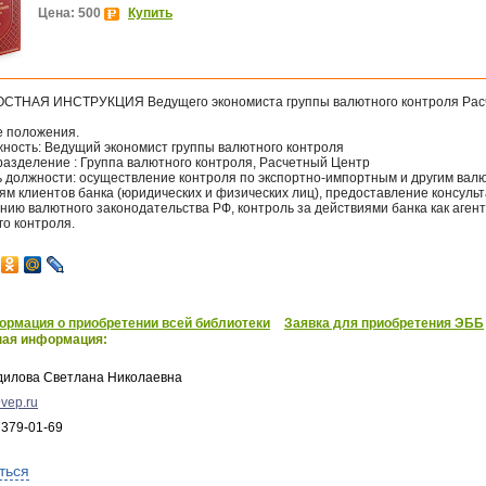
Цена: 500
Купить
ТНАЯ ИНСТРУКЦИЯ Ведущего экономиста группы валютного контроля Рас
е положения.
жность: Ведущий экономист группы валютного контроля
разделение : Группа валютного контроля, Расчетный Центр
ль должности: осуществление контроля по экспортно-импортным и другим ва
м клиентов банка (юридических и физических лиц), предоставление консуль
ию валютного законодательства РФ, контроль за действиями банка как аген
го контроля.
рмация о приобретении всей библиотеки
Заявка для приобретения ЭББ
ная информация:
дилова Светлана Николаевна
vep.ru
 379-01-69
ться