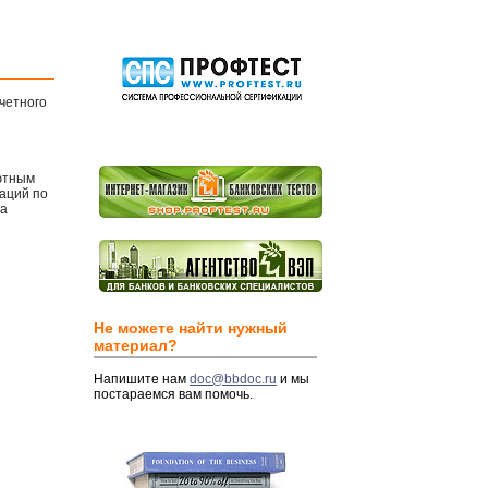
четного
лютным
таций по
та
Не можете найти нужный
материал?
Напишите нам
doc@bbdoc.ru
и мы
постараемся вам помочь.