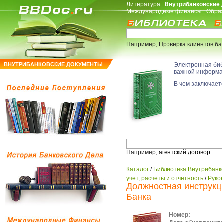
Литература
Внутрибанковские
Международные финансы
Обра
Например,
Проверка клиентов б
ВНУТРИБАНКОВСКИЕ ДОКУМЕНТЫ
Электронная би
важной информ
В чем заключаетс
Например,
агентский договор
Каталог
/
Библиотека Внутрибанк
учет, расчеты и отчетность
/
Руко
Должностная инструкц
Банка
Номер: