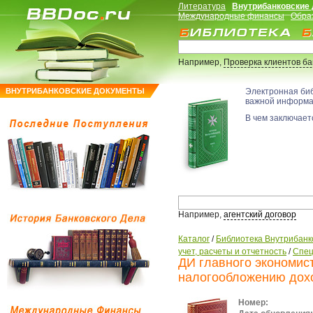
Литература
Внутрибанковские
Международные финансы
Обра
Например,
Проверка клиентов б
ВНУТРИБАНКОВСКИЕ ДОКУМЕНТЫ
Электронная би
важной информ
В чем заключаетс
Например,
агентский договор
Каталог
/
Библиотека Внутрибанк
учет, расчеты и отчетность
/
Спец
ДИ главного экономист
налогообложению дох
Номер: