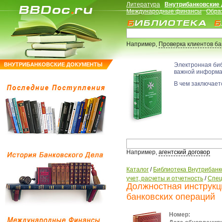
Литература
Внутрибанковские
Международные финансы
Обра
Например,
Проверка клиентов б
ВНУТРИБАНКОВСКИЕ ДОКУМЕНТЫ
Электронная би
важной информ
В чем заключаетс
Например,
агентский договор
Каталог
/
Библиотека Внутрибанк
учет, расчеты и отчетность
/
Спец
Должностная инструкц
банковских операций
Номер: