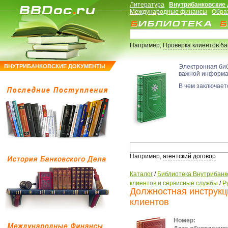
Литература
Внутрибанковские
Международные финансы
Обра
Например,
Проверка клиентов б
ВНУТРИБАНКОВСКИЕ ДОКУМЕНТЫ
Электронная би
важной информ
В чем заключаетс
Например,
агентский договор
Каталог
/
Библиотека Внутрибанк
клиентов и сервисные службы
/
Р
Должностная инструкц
клиентов
Номер: