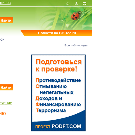
рминов
Новости на BBDoc.ru
мой
Все публикации
ечение
нию