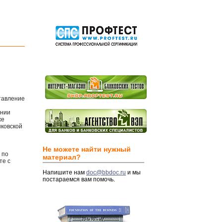
тавление
ании
же
нковской
Не можете найти нужный
 по
материал?
те с
Напишите нам
doc@bbdoc.ru
и мы
постараемся вам помочь.