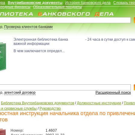
ура
Внутрибанковские документы
История банковского дела
Словарь те
родные финансы
Образовательные продукты
р,
Проверка клиентов банками
Электронная библиотека банка - 24 часа в сутки доступ к са
важной информации
В чем заключается определ...
р,
агентский договор
Расширенный поиск
/
Библиотека Внутрибанковских документов
/
Должностные инструкции
/
Привл
в и сервисные службы
/
Руководство
остная инструкция начальника отдела по привлече
тов
Номер:
1.4607