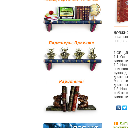
ДОЛЖНО
начальн
по прив
1.ОБЩИ
1.1. Ос
клиентам
1.2. На
положен
руковод
деятель
Министе
деятель
1.3. На
работе с
клиента
Инфо
Контакт