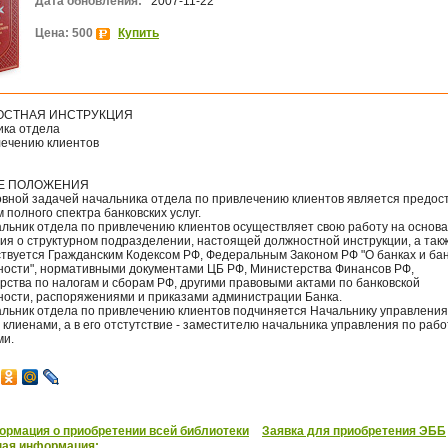
Дата обновления:
2007-11-22
Цена: 500
Купить
СТНАЯ ИНСТРУКЦИЯ
ика отдела
лечению клиентов
Е ПОЛОЖЕНИЯ
новной задачей начальника отдела по привлечению клиентов является предос
 полного спектра банковских услуг.
чальник отдела по привлечению клиентов осуществляет свою работу на основ
ия о структурном подразделении, настоящей должностной инструкции, а так
ствуется Гражданским Кодексом РФ, Федеральным Законом РФ "О банках и ба
ности", нормативными документами ЦБ РФ, Министерства Финансов РФ,
рства по налогам и сборам РФ, другими правовыми актами по банковской
ности, распоряжениями и приказами администрации Банка.
чальник отдела по привлечению клиентов подчиняется Начальнику управления
 клиенами, а в его отстутствие - заместителю начальника управления по рабо
ми.
рмация о приобретении всей библиотеки
Заявка для приобретения ЭББ
ная информация: