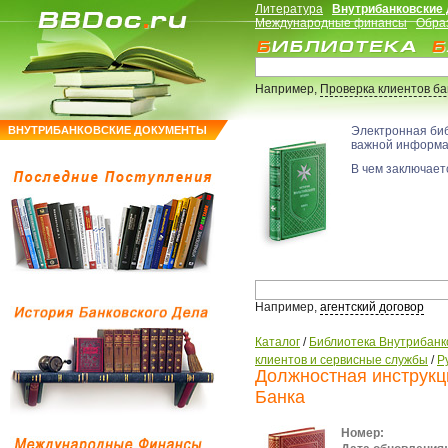
Литература
Внутрибанковские
Международные финансы
Обра
Например,
Проверка клиентов б
ВНУТРИБАНКОВСКИЕ ДОКУМЕНТЫ
Электронная би
важной информ
В чем заключаетс
Например,
агентский договор
Каталог
/
Библиотека Внутрибанк
клиентов и сервисные службы
/
Р
Должностная инструкц
Банка
Номер: