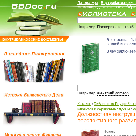
Литература
Внутрибанковские
Международные финансы
Обра
Например,
Проверка клиентов б
ВНУТРИБАНКОВСКИЕ ДОКУМЕНТЫ
Электронная би
важной информ
В чем заключаетс
Например,
агентский договор
Каталог
/
Библиотека Внутрибанк
клиентов и сервисные службы
/
Р
Должностная инструкц
перспективного разви
Номер: