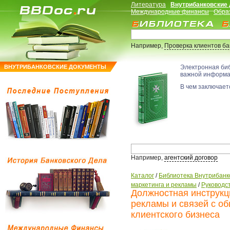
Литература
Внутрибанковские
Международные финансы
Обра
Например,
Проверка клиентов б
ВНУТРИБАНКОВСКИЕ ДОКУМЕНТЫ
Электронная би
важной информ
В чем заключаетс
Например,
агентский договор
Каталог
/
Библиотека Внутрибанк
маркетинга и рекламы
/
Руководс
Должностная инструкц
рекламы и связей с о
клиентского бизнеса