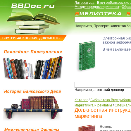
Литература
Внутрибанковские
Международные финансы
Обра
Например,
Проверка клиентов б
ВНУТРИБАНКОВСКИЕ ДОКУМЕНТЫ
Электронная би
важной информ
В чем заключаетс
Например,
агентский договор
Каталог
/
Библиотека Внутрибанк
маркетинга и рекламы
/
Специал
Должностная инструкц
маркетинга
Номер: