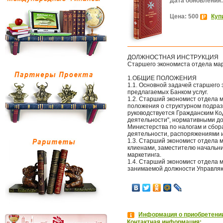
Дата обновления:
Цена: 500
Куп
ДОЛЖНОСТНАЯ ИНСТРУКЦИЯ
Старшего экономиста отдела ма
1.ОБЩИЕ ПОЛОЖЕНИЯ
1.1. Основной задачей старшего
предлагаемых Банком услуг.
1.2. Старший экономист отдела 
положения о структурном подраз
руководствуется Гражданским Ко
деятельности", нормативными д
Министерства по налогам и сбор
деятельности, распоряжениями 
1.3. Старший экономист отдела 
клиенами, заместителю начальни
маркетинга.
1.4. Старший экономист отдела 
занимаемой должности Управля
Информация о приобретении
Контактная информация: