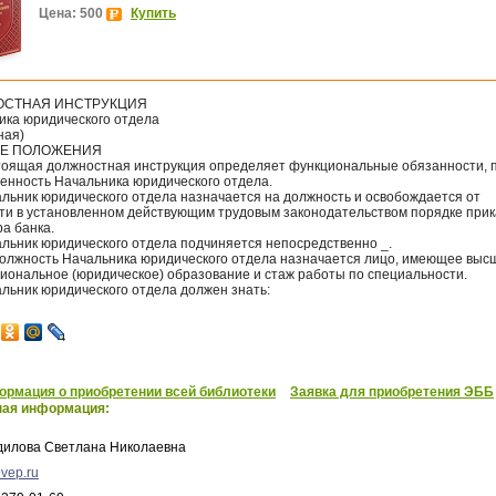
Цена: 500
Купить
СТНАЯ ИНСТРУКЦИЯ
ика юридического отдела
ная)
ИЕ ПОЛОЖЕНИЯ
стоящая должностная инструкция определяет функциональные обязанности, 
венность Начальника юридического отдела.
альник юридического отдела назначается на должность и освобождается от
ти в установленном действующим трудовым законодательством порядке при
а банка.
альник юридического отдела подчиняется непосредственно _.
 должность Начальника юридического отдела назначается лицо, имеющее выс
иональное (юридическое) образование и стаж работы по специальности.
альник юридического отдела должен знать:
рмация о приобретении всей библиотеки
Заявка для приобретения ЭББ
ная информация:
дилова Светлана Николаевна
vep.ru