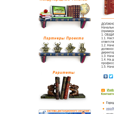
ДОЛЖНО
Начальн
(пример
1. ОБЩ
1.1. На
ответст
1.2. Нач
должнос
директор
1.3. Нач
1.4. На
професс
1.5. Нач
Инфо
Контакт
Горо
vep@