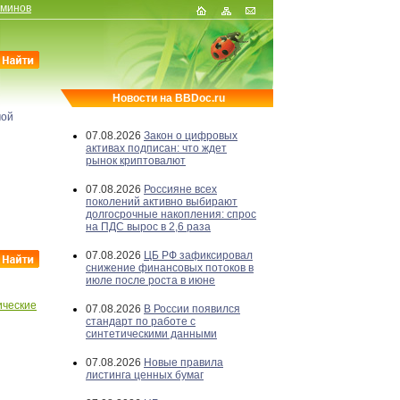
рминов
Новости на BBDoc.ru
мой
07.08.2026
Закон о цифровых
активах подписан: что ждет
рынок криптовалют
07.08.2026
Россияне всех
поколений активно выбирают
долгосрочные накопления: спрос
на ПДС вырос в 2,6 раза
07.08.2026
ЦБ РФ зафиксировал
снижение финансовых потоков в
июле после роста в июне
ческие
07.08.2026
В России появился
стандарт по работе с
синтетическими данными
07.08.2026
Новые правила
листинга ценных бумаг