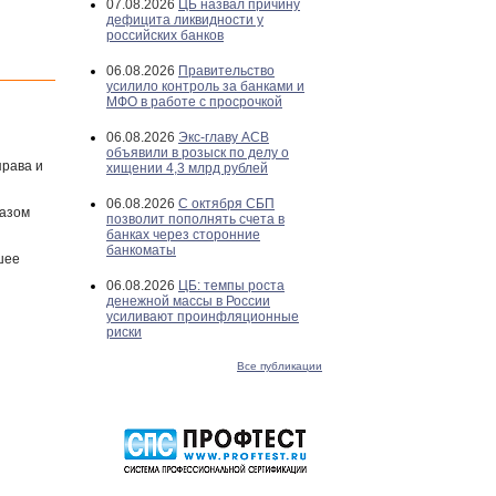
07.08.2026
ЦБ назвал причину
дефицита ликвидности у
российских банков
06.08.2026
Правительство
усилило контроль за банками и
МФО в работе с просрочкой
06.08.2026
Экс-главу АСВ
объявили в розыск по делу о
права и
хищении 4,3 млрд рублей
06.08.2026
С октября СБП
казом
позволит пополнять счета в
банках через сторонние
банкоматы
шее
06.08.2026
ЦБ: темпы роста
денежной массы в России
усиливают проинфляционные
риски
Все публикации