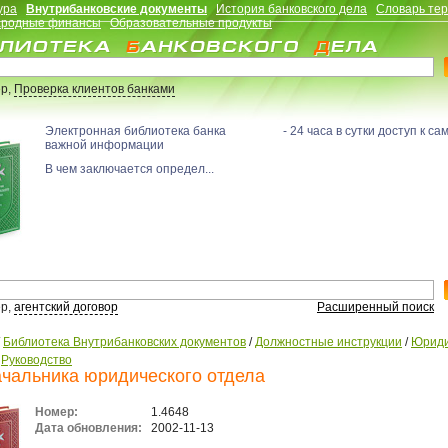
ура
Внутрибанковские документы
История банковского дела
Словарь те
родные финансы
Образовательные продукты
р,
Проверка клиентов банками
Электронная библиотека банка - 24 часа в сутки доступ к са
важной информации
В чем заключается определ...
р,
агентский договор
Расширенный поиск
/
Библиотека Внутрибанковских документов
/
Должностные инструкции
/
Юриди
/
Руководство
чальника юридического отдела
Номер:
1.4648
Дата обновления:
2002-11-13