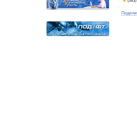
(343)
Подели