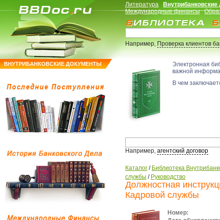
Литература
Внутрибанковские
Международные финансы
Обра
Например,
Проверка клиентов б
ВНУТРИБАНКОВСКИЕ ДОКУМЕНТЫ
Электронная би
важной информ
В чем заключаетс
Например,
агентский договор
Каталог
/
Библиотека Внутрибанк
службы
/
Руководство
Должностная инструкц
Кадровой службы
Номер: